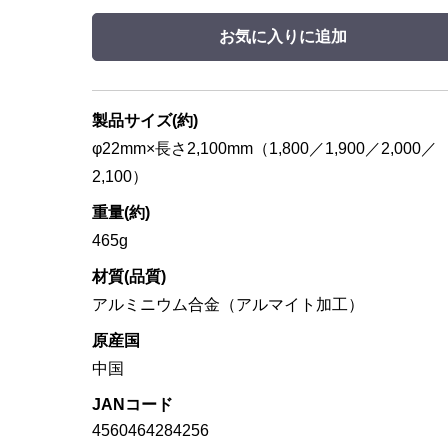
お気に入りに追加
製品サイズ(約)
φ22mm×長さ2,100mm（1,800／1,900／2,000／
2,100）
重量(約)
465g
材質(品質)
アルミニウム合金（アルマイト加工）
原産国
中国
JANコード
4560464284256