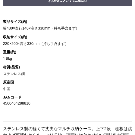
製品サイズ(約)
幅480×奥行140×高さ330mm（持ち手含まず）
収納サイズ(約)
220×200×高さ330mm（持ち手含まず）
重量(約)
1.8kg
材質(品質)
ステンレス鋼
原産国
中国
JANコード
4560464288810
ステンレス製の軽くて丈夫なマルチ収納ケース。上下2段＋棚板は跳