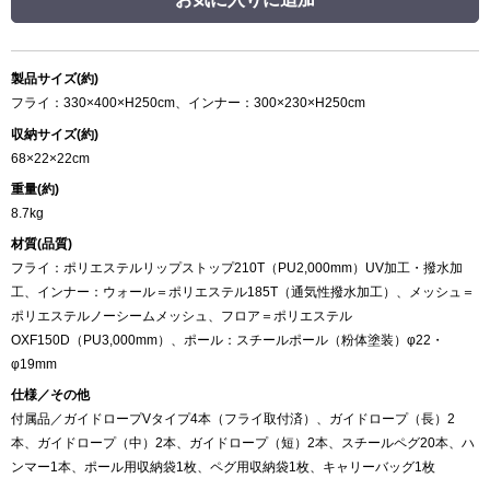
製品サイズ(約)
フライ：330×400×H250cm、インナー：300×230×H250cm
収納サイズ(約)
68×22×22cm
重量(約)
8.7kg
材質(品質)
フライ：ポリエステルリップストップ210T（PU2,000mm）UV加工・撥水加
工、インナー：ウォール＝ポリエステル185T（通気性撥水加工）、メッシュ＝
ポリエステルノーシームメッシュ、フロア＝ポリエステル
OXF150D（PU3,000mm）、ポール：スチールポール（粉体塗装）φ22・
φ19mm
仕様／その他
付属品／ガイドロープVタイプ4本（フライ取付済）、ガイドロープ（長）2
本、ガイドロープ（中）2本、ガイドロープ（短）2本、スチールペグ20本、ハ
ンマー1本、ポール用収納袋1枚、ペグ用収納袋1枚、キャリーバッグ1枚