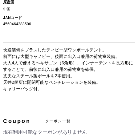
原産国
中国
JANコード
4560464288506
快適装備をプラスしたティピー型ワンポールテント。
前面には大型キャノピー、後面に出入口兼用の荷物室装備。
大人4人で使えるヘキサゴン（6角形）、インナーテントを長方形に
することで、前後に出入口兼用の荷物室を確保。
丈夫なスチール製ポールを2本使用。
お買い物を続ける
カートへ進む
天井2箇所に開閉可能なベンチレーションを装備。
キャリーバッグ付。
Coupon
クーポン一覧
現在利用可能なクーポンがありません