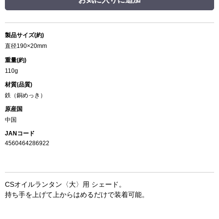
製品サイズ(約)
直径190×20mm
重量(約)
110g
材質(品質)
鉄（銅めっき）
原産国
中国
JANコード
4560464286922
CSオイルランタン〈大〉用 シェード。
持ち手を上げて上からはめるだけで装着可能。