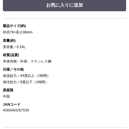
お気に入りに追加
製品サイズ(約)
外径78×高さ98mm
容量(約)
実容量／0.24L
材質(品質)
本体内側・外側：ステンレス鋼
仕様／その他
保温効力／44度以上（1時間）
保冷効力／9度以下（1時間）
原産国
中国
JANコード
4560464287530