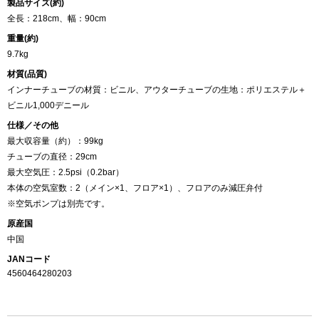
製品サイズ(約)
全長：218cm、幅：90cm
重量(約)
9.7kg
材質(品質)
インナーチューブの材質：ビニル、アウターチューブの生地：ポリエステル＋
ビニル1,000デニール
仕様／その他
最大収容量（約）：99kg
チューブの直径：29cm
最大空気圧：2.5psi（0.2bar）
本体の空気室数：2（メイン×1、フロア×1）、フロアのみ減圧弁付
※空気ポンプは別売です。
原産国
中国
JANコード
4560464280203