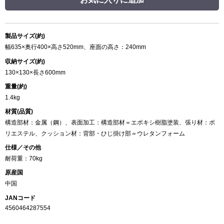
製品サイズ(約)
幅635×奥行400×高さ520mm、座面の高さ：240mm
収納サイズ(約)
130×130×長さ600mm
重量(約)
1.4kg
材質(品質)
構造部材：金属（鋼）、表面加工：構造部材＝エポキシ樹脂塗装、張り材：ポ
リエステル、クッション材：背部・ひじ掛け部＝ウレタンフォーム
仕様／その他
耐荷重：70kg
原産国
中国
JANコード
4560464287554