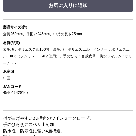
お気に入りに追加
製品サイズ(約)
全長260mm、手囲い245mm、中指の長さ75mm
材質(品質)
表生地：ポリエステル100％、裏生地：ポリエスエル、インナー：ポリエスエ
ル100％（シンサレート40g使用）、手のひら：合成皮革、防水フィルム：ポリ
エチレン
原産国
中国
JANコード
4560464281675
指が曲げやすい3D構造のウインターグローブ。
手のひら側にスベリ止め加工。
防水性・防寒性に強い4層構造。