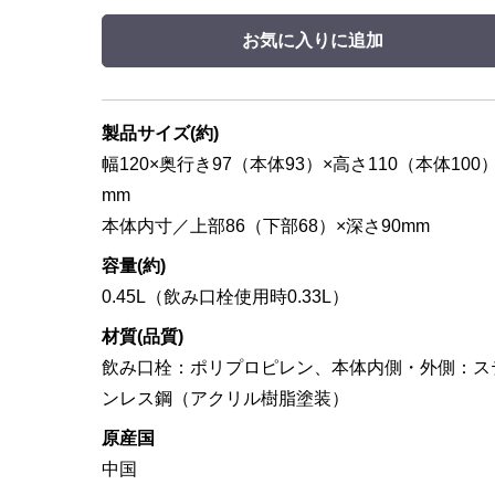
お気に入りに追加
製品サイズ(約)
幅120×奥行き97（本体93）×高さ110（本体100
mm
本体内寸／上部86（下部68）×深さ90mm
容量(約)
0.45L（飲み口栓使用時0.33L）
材質(品質)
飲み口栓：ポリプロピレン、本体内側・外側：ス
ンレス鋼（アクリル樹脂塗装）
原産国
中国