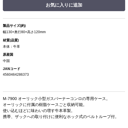
お気に入りに追加
製品サイズ(約)
幅130×奥行80×高さ120mm
材質(品質)
本体：牛革
原産国
中国
JANコード
4560464286373
M-7900 オーリック小型ガスバーナーコンロの専用ケース。
オーリックに付属の樹脂ケースごと収納可能。
使い込むほどに味わいの増す牛本革製。
携帯、ザックへの取り付けに便利なホック式のベルトループ付。