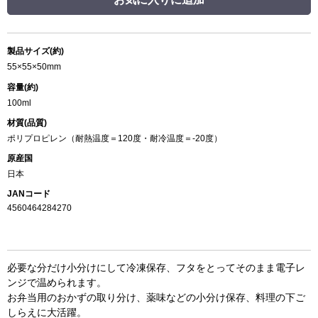
製品サイズ(約)
55×55×50mm
容量(約)
100ml
材質(品質)
ポリプロピレン（耐熱温度＝120度・耐冷温度＝-20度）
原産国
日本
JANコード
4560464284270
必要な分だけ小分けにして冷凍保存、フタをとってそのまま電子レ
ンジで温められます。
お弁当用のおかずの取り分け、薬味などの小分け保存、料理の下ご
しらえに大活躍。