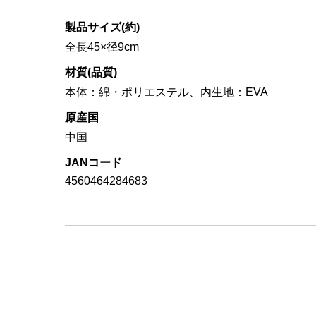
製品サイズ(約)
全長45×径9cm
材質(品質)
本体：綿・ポリエステル、内生地：EVA
原産国
中国
JANコード
4560464284683