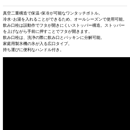
真空二重構造で保温･保冷が可能なワンタッチボトル。
冷水･お湯を入れることができるため、オールシーズンで使用可能。
飲み口栓は誤動作でフタが開きにくいストッパー構造。ストッパー
を上げながら手前に押すことでフタが開きます。
飲み口栓は、洗浄の際に飲み口とパッキンに分解可能。
家庭用製氷機の氷が入る広口タイプ。
持ち運びに便利なハンドル付き。
お買い物を続ける
カートへ進む