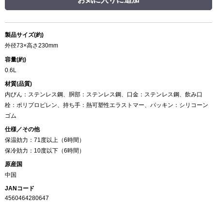
製品サイズ(約)
外径73×高さ230mm
容量(約)
0.6L
材質(品質)
内びん：ステンレス鋼、胴部：ステンレス鋼、口金：ステンレス鋼、飲み口
栓：ポリプロピレン、持ち手：熱可塑性エラストマー、パッキン：シリコーン
ゴム
仕様／その他
保温効力：71度以上（6時間）
保冷効力：10度以下（6時間）
原産国
中国
JANコード
4560464280647