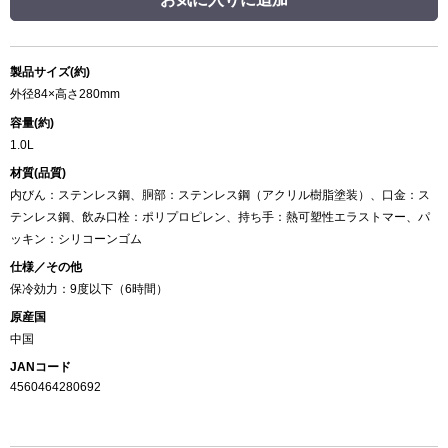
製品サイズ(約)
外径84×高さ280mm
容量(約)
1.0L
材質(品質)
内びん：ステンレス鋼、胴部：ステンレス鋼（アクリル樹脂塗装）、口金：ス
テンレス鋼、飲み口栓：ポリプロピレン、持ち手：熱可塑性エラストマー、パ
ッキン：シリコーンゴム
仕様／その他
保冷効力：9度以下（6時間）
原産国
中国
JANコード
4560464280692