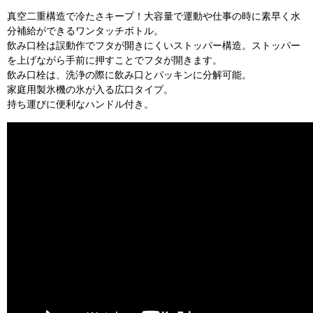
真空二重構造で冷たさキープ！大容量で運動や仕事の時に素早く水
分補給ができるワンタッチボトル。
飲み口栓は誤動作でフタが開きにくいストッパー構造。ストッパー
を上げながら手前に押すことでフタが開きます。
飲み口栓は、洗浄の際に飲み口とパッキンに分解可能。
家庭用製氷機の氷が入る広口タイプ。
持ち運びに便利なハンドル付き。
お買い物を続ける
カートへ進む