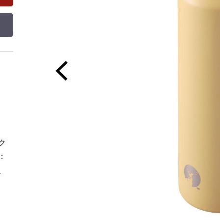
ク
：
、