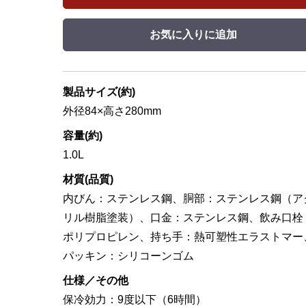
お気に入りに追加
製品サイズ(約)
外径84×高さ280mm
容量(約)
1.0L
材質(品質)
内びん：ステンレス鋼、胴部：ステンレス鋼（ア
リル樹脂塗装）、口金：ステンレス鋼、飲み口栓
ポリプロピレン、持ち手：熱可塑性エラストマー
パッキン：シリコーンゴム
仕様／その他
保冷効力：9度以下（6時間）