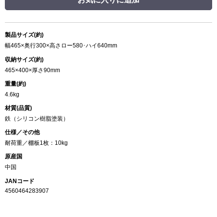
製品サイズ(約)
幅465×奥行300×高さロー580･ハイ640mm
収納サイズ(約)
465×400×厚さ90mm
重量(約)
4.6kg
材質(品質)
鉄（シリコン樹脂塗装）
仕様／その他
耐荷重／棚板1枚：10kg
原産国
中国
JANコード
4560464283907