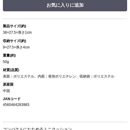
お気に入りに追加
製品サイズ(約)
36×27.5×厚さ1cm
収納サイズ(約)
9×27.5×厚さ4cm
重量(約)
50g
材質(品質)
表面：ポリエステル、内面：発泡ポリエチレン、収納袋：ポリエステル
原産国
中国
JANコード
4560464283983
コンパクトにたためるミニクッション。