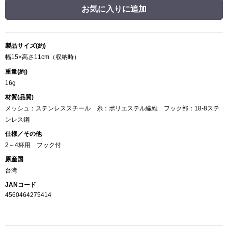
お気に入りに追加
製品サイズ(約)
幅15×高さ11cm（収納時）
重量(約)
16g
材質(品質)
メッシュ：ステンレススチール 糸：ポリエステル繊維 フック部：18-8ステ
ンレス鋼
仕様／その他
2～4杯用 フック付
原産国
台湾
JANコード
4560464275414