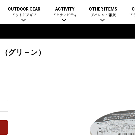
OUTDOOR GEAR
ACTIVITY
OTHER ITEMS
O
アウトドアギア
アクティビティ
アパレル・雑貨
ア
ｍ（グリ－ン）