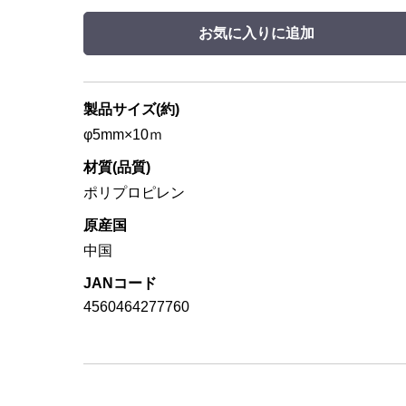
お気に入りに追加
製品サイズ(約)
φ5mm×10ｍ
材質(品質)
ポリプロピレン
原産国
中国
JANコード
4560464277760