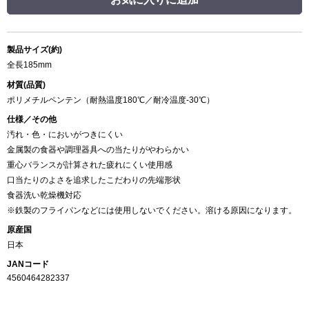
製品サイズ(約)
全長185mm
材質(品質)
ポリメチルペンテン（耐熱温度180℃／耐冷温度-30℃）
仕様／その他
汚れ・色・においがつきにくい
金属製の食器や調理器具への当たりがやわらかい
重心バランスが計算された疲れにくい使用感
口当たりのよさを追求したこだわりの先端形状
食器洗い乾燥機対応
※鉄製のフライパンなどには使用しないでください。溶ける原因になります。
原産国
日本
JANコード
4560464282337