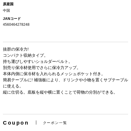
原産国
中国
JANコード
4560464278248
抜群の保冷力!
コンパクト収納タイプ。
持ち運びしやすいショルダーベルト。
別売り保冷材使用でさらに保冷力アップ。
本体内側に保冷材を入れられるメッシュポケット付き。
簡易テーブルに! 補強板により、ドリンクや小物を置くサブテーブル
お買い物を続ける
カートへ進む
に使える。
縦に仕切る。底板を縦や横に置くことで荷物の分別ができる。
Coupon
クーポン一覧