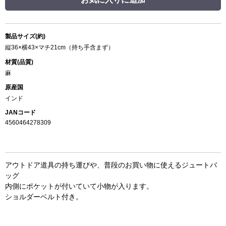
製品サイズ(約)
縦36×横43×マチ21cm（持ち手含まず）
材質(品質)
麻
原産国
インド
JANコード
4560464278309
アウトドア道具の持ち運びや、普段のお買い物に使えるジュートバ
ッグ
内側にポケットが付いていて小物が入ります。
ショルダーベルト付き。