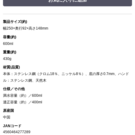
製品サイズ(約)
幅250×奥行92×高さ148mm
容量(約)
600ml
重量(約)
430g
材質(品質)
本体：ステンレス鋼（クロム18％、ニッケル8％）、底の厚さ0.7mm、ハンド
ル：ステンレス鋼、天然木
仕様／その他
満水容量（約）／600ml
適正容量（約）／400ml
原産国
中国
JANコード
4560464277289