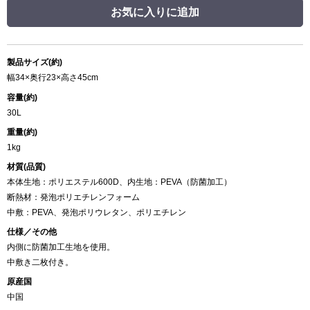
お気に入りに追加
製品サイズ(約)
幅34×奥行23×高さ45cm
容量(約)
30L
重量(約)
1kg
材質(品質)
本体生地：ポリエステル600D、内生地：PEVA（防菌加工）
断熱材：発泡ポリエチレンフォーム
中敷：PEVA、発泡ポリウレタン、ポリエチレン
仕様／その他
内側に防菌加工生地を使用。
中敷き二枚付き。
原産国
中国