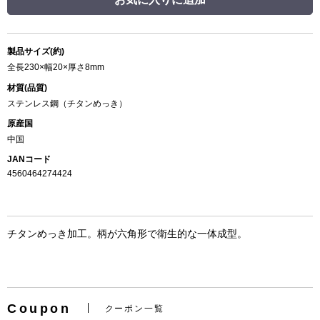
製品サイズ(約)
全長230×幅20×厚さ8mm
材質(品質)
ステンレス鋼（チタンめっき）
原産国
中国
JANコード
4560464274424
チタンめっき加工。柄が六角形で衛生的な一体成型。
Coupon
クーポン一覧