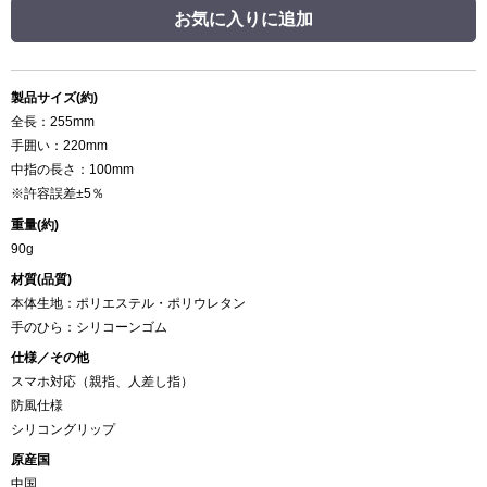
お気に入りに追加
製品サイズ(約)
全長：255mm
手囲い：220mm
中指の長さ：100mm
※許容誤差±5％
重量(約)
90g
材質(品質)
本体生地：ポリエステル・ポリウレタン
手のひら：シリコーンゴム
仕様／その他
スマホ対応（親指、人差し指）
防風仕様
シリコングリップ
原産国
中国