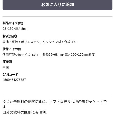
お気に入りに追加
製品サイズ(約)
98×130×厚さ8mm
材質(品質)
表地・裏地：ポリエステル、クッション材：合成ゴム
仕様／その他
使用可能な缶サイズ（約）：外径65~68mm×高さ120~170mm程度
原産国
中国
JANコード
4560464276787
冷えた缶飲料の結露防止に、ソフトな握り心地の缶ジャケットで
す。
自分の飲料の区別にも便利。