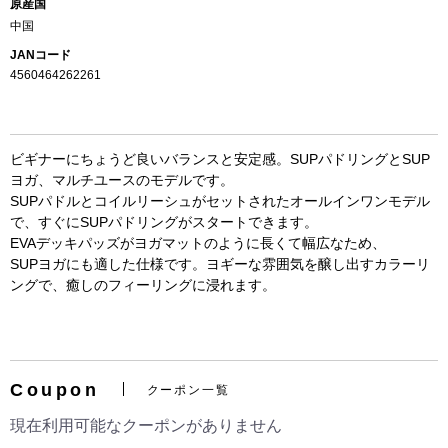
原産国
中国
JANコード
4560464262261
ビギナーにちょうど良いバランスと安定感。SUPパドリングとSUP
ヨガ、マルチユースのモデルです。
SUPパドルとコイルリーシュがセットされたオールインワンモデル
で、すぐにSUPパドリングがスタートできます。
EVAデッキパッズがヨガマットのように長くて幅広なため、
お買い物を続ける
カートへ進む
SUPヨガにも適した仕様です。ヨギーな雰囲気を醸し出すカラーリ
ングで、癒しのフィーリングに浸れます。
Coupon
クーポン一覧
現在利用可能なクーポンがありません