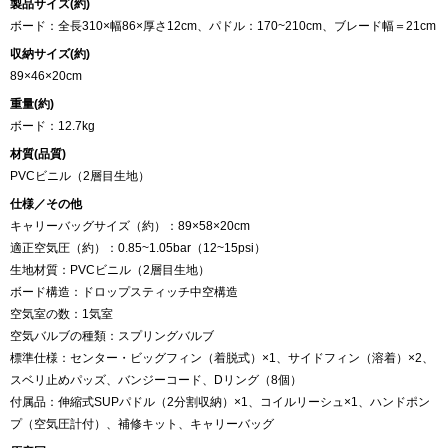
製品サイズ(約)
ボード：全長310×幅86×厚さ12cm、パドル：170~210cm、ブレード幅＝21cm
収納サイズ(約)
89×46×20cm
重量(約)
ボード：12.7kg
材質(品質)
PVCビニル（2層目生地）
仕様／その他
キャリーバッグサイズ（約）：89×58×20cm
適正空気圧（約）：0.85~1.05bar（12~15psi）
生地材質：PVCビニル（2層目生地）
ボード構造：ドロップスティッチ中空構造
空気室の数：1気室
空気バルブの種類：スプリングバルブ
標準仕様：センター・ビッグフィン（着脱式）×1、サイドフィン（溶着）×2、
スベリ止めパッズ、バンジーコード、Dリング（8個）
付属品：伸縮式SUPパドル（2分割収納）×1、コイルリーシュ×1、ハンドポン
プ（空気圧計付）、補修キット、キャリーバッグ