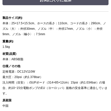
製品サイズ(約)
本体：25×17.5×15.5cm、ホースの長さ：110cm、コードの長さ：290cm、ノ
ズル〈大〉：外径30mm、ノズル〈中〉：外径17mm、ノズル〈小〉：外径
9mm、ノズル〈極小〉：7.5mm
重量(約)
1.5kg
材質(品質)
本体：ABS樹脂
仕様／その他
定格電源：DC12V110W
最大圧：20psi（約1.378bar）
注入時間（目安）：iSUPボード（314×85×12cm）15psi（約1.034bar）の場
合、約10~15分電動ポンプのEU（ヨーロッパ）規格の安全基準に適合していま
す。
原産国
中国