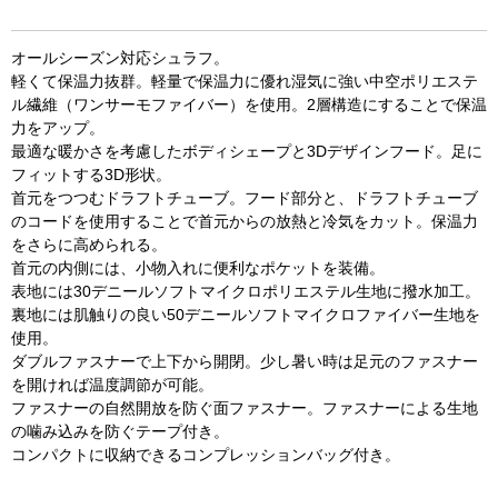
オールシーズン対応シュラフ。
軽くて保温力抜群。軽量で保温力に優れ湿気に強い中空ポリエステ
ル繊維（ワンサーモファイバー）を使用。2層構造にすることで保温
力をアップ。
最適な暖かさを考慮したボディシェープと3Dデザインフード。足に
フィットする3D形状。
首元をつつむドラフトチューブ。フード部分と、ドラフトチューブ
のコードを使用することで首元からの放熱と冷気をカット。保温力
をさらに高められる。
首元の内側には、小物入れに便利なポケットを装備。
表地には30デニールソフトマイクロポリエステル生地に撥水加工。
裏地には肌触りの良い50デニールソフトマイクロファイバー生地を
使用。
お買い物を続ける
カートへ進む
ダブルファスナーで上下から開閉。少し暑い時は足元のファスナー
を開ければ温度調節が可能。
ファスナーの自然開放を防ぐ面ファスナー。ファスナーによる生地
の噛み込みを防ぐテープ付き。
コンパクトに収納できるコンプレッションバッグ付き。