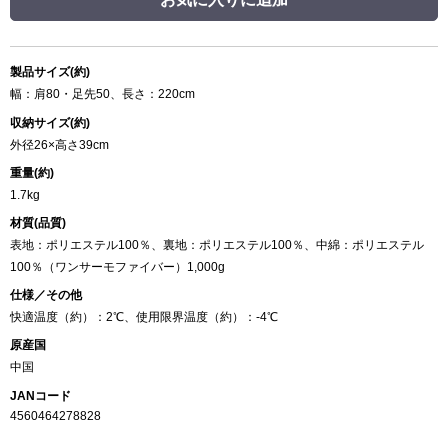
製品サイズ(約)
幅：肩80・足先50、長さ：220cm
収納サイズ(約)
外径26×高さ39cm
重量(約)
1.7kg
材質(品質)
表地：ポリエステル100％、裏地：ポリエステル100％、中綿：ポリエステル
100％（ワンサーモファイバー）1,000g
仕様／その他
快適温度（約）：2℃、使用限界温度（約）：-4℃
原産国
中国
JANコード
4560464278828