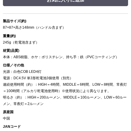
製品サイズ(約)
87×87×高さ148mm（ハンドル含まず）
重量(約)
245g（乾電池含まず）
材質(品質)
本体：ABS樹脂、ホヤ：ポリスチレン、持ち手：鉄（PVCコーティング）
仕様／その他
光源：白色COB LED4灯
電源：DC4.5V 単3形乾電池3個使用（別売）
連続使用時間（約）：HIGH＝4時間、MIDDLE＝6時間、LOW＝8時間、常夜灯
＝100時間（アルカリ乾電池使用時）※使用状況により異なります。
明るさ（約）：HIGH＝200ルーメン、MIDDLE＝100ルーメン、LOW＝60ルー
メン、常夜灯＝2ル―メン
原産国
中国
JANコード