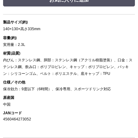
製品サイズ(約)
140×130×高さ335mm
容量(約)
実用量：2.3L
材質(品質)
内びん：ステンレス鋼、胴部：ステンレス鋼（アクリル樹脂塗装）、口金：ス
テンレス鋼、飲み口：ポリプロピレン、キャップ：ポリプロピレン、パッキ
ン：シリコーンゴム、ベルト：ポリエステル、底キャップ：TPU
仕様／その他
保冷効力：9度以下（6時間）、保冷専用、スポーツドリンク対応
原産国
中国
JANコード
4560464273052