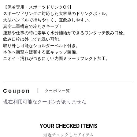
【保冷専用・スポーツドリンクOK】
スポーツドリンクに対応した大容量のドリンクボトル。
大型ハンドルで持ちやすく、直飲みしやすい。
真空二重構造で冷たさキープ！
運動や仕事の時に素早く水分補給ができるワンタッチ飲み口栓。
飲み口栓は外して丸洗い可能。
取り外し可能なショルダーベルト付き。
本体へ衝撃を緩和する底キャップ装備。
ニオイ・汚れがつきにくい内面ミラーリフレクト加工。
お買い物を続ける
カートへ進む
Coupon
クーポン一覧
現在利用可能なクーポンがありません
YOUR CHECKED ITEMS
最近チェックしたアイテム