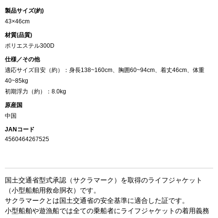
製品サイズ(約)
43×46cm
材質(品質)
ポリエステル300D
仕様／その他
適応サイズ目安（約）：身長138~160cm、胸囲60~94cm、着丈46cm、体重
40~85kg
初期浮力（約）：8.0kg
原産国
中国
JANコード
4560464267525
国土交通省型式承認（サクラマーク）を取得のライフジャケット
（小型船舶用救命胴衣）です。
サクラマークとは国土交通省の安全基準に適合した証です。
小型船舶や遊漁船では全ての乗船者にライフジャケットの着用義務