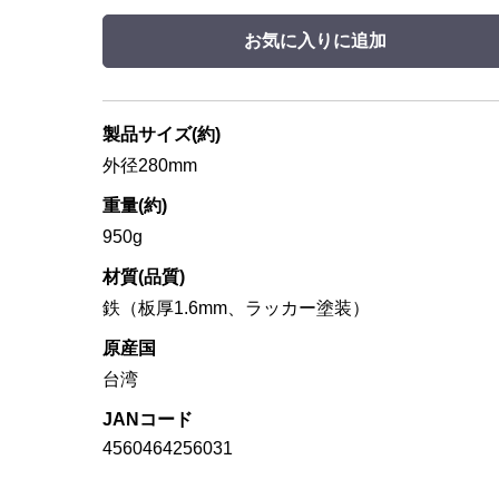
お気に入りに追加
製品サイズ(約)
外径280mm
重量(約)
950g
材質(品質)
鉄（板厚1.6mm、ラッカー塗装）
原産国
台湾
JANコード
4560464256031