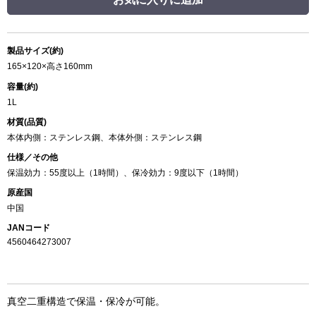
製品サイズ(約)
165×120×高さ160mm
容量(約)
1L
材質(品質)
本体内側：ステンレス鋼、本体外側：ステンレス鋼
仕様／その他
保温効力：55度以上（1時間）、保冷効力：9度以下（1時間）
原産国
中国
JANコード
4560464273007
真空二重構造で保温・保冷が可能。