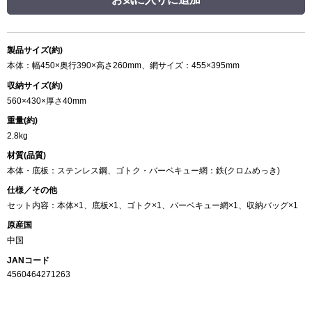
製品サイズ(約)
本体：幅450×奥行390×高さ260mm、網サイズ：455×395mm
収納サイズ(約)
560×430×厚さ40mm
重量(約)
2.8kg
材質(品質)
本体・底板：ステンレス鋼、ゴトク・バーベキュー網：鉄(クロムめっき)
仕様／その他
セット内容：本体×1、底板×1、ゴトク×1、バーベキュー網×1、収納バッグ×1
原産国
中国
JANコード
4560464271263