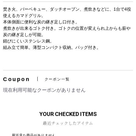
焚き火、バーベキュー、ダッチオーブン、煮炊きなどに、1台で4役
使えるカマドグリル。
本体側面に便利な炭の継ぎ足し口付き。
煮炊きが出来るゴトク付き。ゴトクの位置が変えられ上からも薪や
炭の継ぎ足しが可能。
錆びにくいステンレス鋼。
組み立て簡単。薄型コンパクト収納。バッグ付き。
お買い物を続ける
カートへ進む
Coupon
クーポン一覧
現在利用可能なクーポンがありません
YOUR CHECKED ITEMS
最近チェックしたアイテム
最近見た商品がありません。