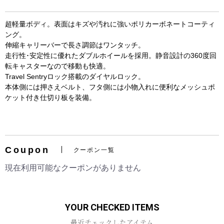
超軽量ボディ。表面はキズや汚れに強いポリカーボネートコーティ
ング。
伸縮キャリーバーで長さ調節はワンタッチ。
走行性･安定性に優れたダブルホイールを採用。静音設計の360度回
転キャスターなので移動も快適。
Travel Sentryロック搭載のダイヤルロック。
本体側には押さえベルト、フタ側には小物入れに便利なメッシュポ
ケット付き仕切り板を装備。
お買い物を続ける
カートへ進む
Coupon
クーポン一覧
現在利用可能なクーポンがありません
YOUR CHECKED ITEMS
最近チェックしたアイテム