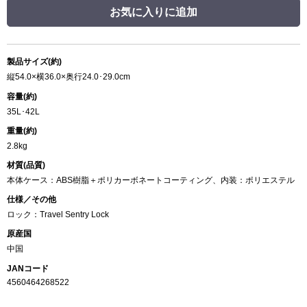
お気に入りに追加
製品サイズ(約)
縦54.0×横36.0×奥行24.0･29.0cm
容量(約)
35L･42L
重量(約)
2.8kg
材質(品質)
本体ケース：ABS樹脂＋ポリカーボネートコーティング、内装：ポリエステル
仕様／その他
ロック：Travel Sentry Lock
原産国
中国
JANコード
4560464268522