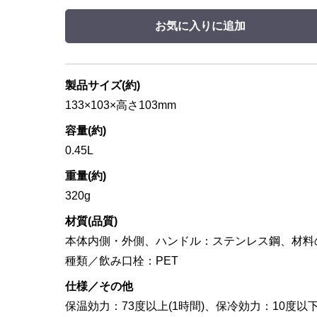
お気に入りに追加
製品サイズ(約)
133×103×高さ103mm
容量(約)
0.45L
重量(約)
320g
材質(品質)
本体内側・外側、ハンドル：ステンレス鋼、材料
種類／飲み口栓：PET
仕様／その他
保温効力：73度以上(1時間)、保冷効力：10度以下