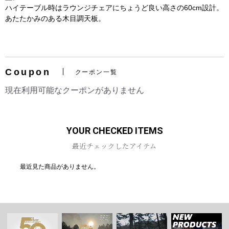
ハイテーブル時はラウンジチェアにちょうど良い高さの60cm設計。
あたたかみのある木目調天板。
お買い物を続ける
カートへ進む
Coupon
クーポン一覧
現在利用可能なクーポンがありません
YOUR CHECKED ITEMS
最近チェックしたアイテム
最近見た商品がありません。