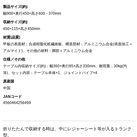
製品サイズ(約)
幅900×奥行450×高さ600・370mm
収納サイズ(約)
450×115×高さ450mm
材質(品質)
甲板の表面材：合成樹脂化粧繊維板、構造部材：アルミニウム合金(表面加工＝
アルマイト)、その他の材料：脚部＝アルミニウム合金
仕様／その他
テーブル内収納サイズ(約)：幅360×奥行85×高さ330mm、耐荷重：30kg(均
等)、セット内容：テーブル本体×1、ジョイントパイプ×4
原産国
中国
JANコード
4560464256499
折りたたんで収納する時は、中にレジャーシート等が入るトランク
型。