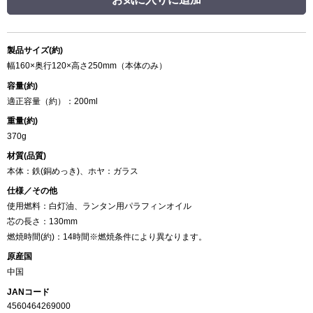
製品サイズ(約)
幅160×奥行120×高さ250mm（本体のみ）
容量(約)
適正容量（約）：200ml
重量(約)
370g
材質(品質)
本体：鉄(銅めっき)、ホヤ：ガラス
仕様／その他
使用燃料：白灯油、ランタン用パラフィンオイル
芯の長さ：130mm
燃焼時間(約)：14時間※燃焼条件により異なります。
原産国
中国
JANコード
4560464269000