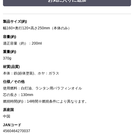
製品サイズ(約)
幅160×奥行120×高さ250mm（本体のみ）
容量(約)
適正容量（約）：200ml
重量(約)
370g
材質(品質)
本体：鉄(紛体塗装)、ホヤ：ガラス
仕様／その他
使用燃料：白灯油、ランタン用パラフィンオイル
芯の長さ：130mm
燃焼時間(約)：14時間※燃焼条件により異なります。
原産国
中国
JANコード
4560464270037