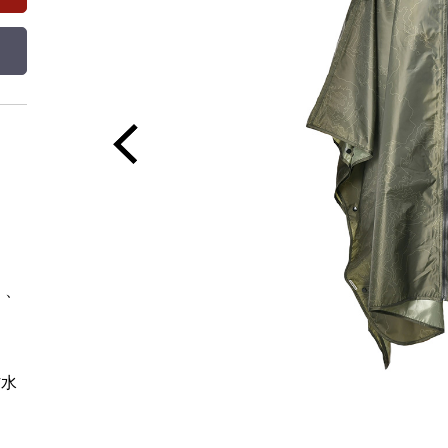
）、
防水