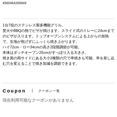
4560464269949
1台7役のステンレス製多機能グリル。
焚火やBBQの熱でピザが焼けます。スライド式のトレーに24cmまで
のピザが入ります。トップオーブンシステムによる上からの加熱
で、生地が焦げずにふっくら焼き上がります。
ハイ72cm・ロー34cmの高さ2段階調節が可能。
本体はダッチオーブン25cmがすっぽり入る大きさ。
焼き面の両サイドにある大小2種類の穴で串焼きも可能。串を差し込
お買い物を続ける
カートへ進む
む穴を変えることで焼き加減を調節できます。
Coupon
クーポン一覧
現在利用可能なクーポンがありません