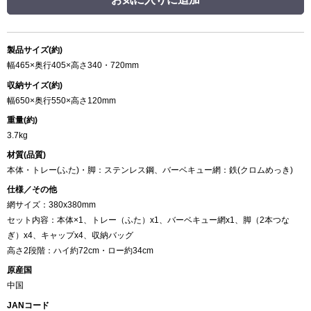
製品サイズ(約)
幅465×奥行405×高さ340・720mm
収納サイズ(約)
幅650×奥行550×高さ120mm
重量(約)
3.7kg
材質(品質)
本体・トレー(ふた)・脚：ステンレス鋼、バーベキュー網：鉄(クロムめっき)
仕様／その他
網サイズ：380x380mm
セット内容：本体×1、トレー（ふた）x1、バーベキュー網x1、脚（2本つな
ぎ）x4、キャップx4、収納バッグ
高さ2段階：ハイ約72cm・ロー約34cm
原産国
中国
JANコード