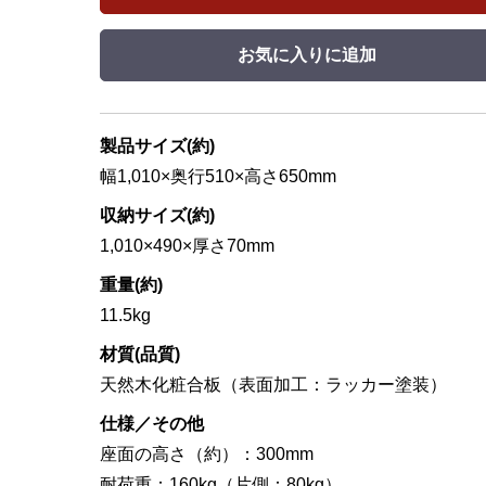
お気に入りに追加
製品サイズ(約)
幅1,010×奥行510×高さ650mm
収納サイズ(約)
1,010×490×厚さ70mm
重量(約)
11.5kg
材質(品質)
天然木化粧合板（表面加工：ラッカー塗装）
仕様／その他
座面の高さ（約）：300mm
耐荷重：160kg（片側：80kg）