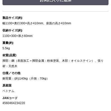
製品サイズ(約)
幅1100×奥行300×高さ410mm、座面の高さ410mm
収納サイズ(約)
1100×300×厚さ60mm
重量(約)
5.5kg
材質(品質)
脚部：鋼（表面加工＝脚部金属：粉体塗装、木部：オイルステイン）、張り
材：天然木
仕様／その他
耐荷重：(約)140kg（片側：70kg）
原産国
ベトナム
JANコード
4560464234220