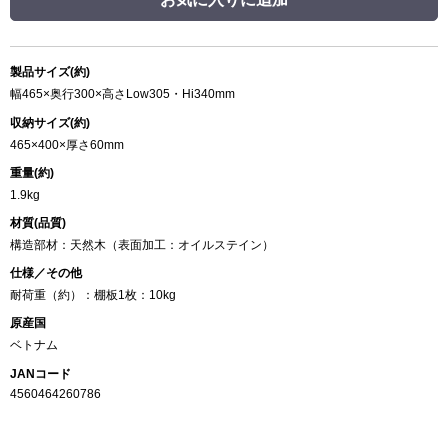
製品サイズ(約)
幅465×奥行300×高さLow305・Hi340mm
収納サイズ(約)
465×400×厚さ60mm
重量(約)
1.9kg
材質(品質)
構造部材：天然木（表面加工：オイルステイン）
仕様／その他
耐荷重（約）：棚板1枚：10kg
原産国
ベトナム
JANコード
4560464260786