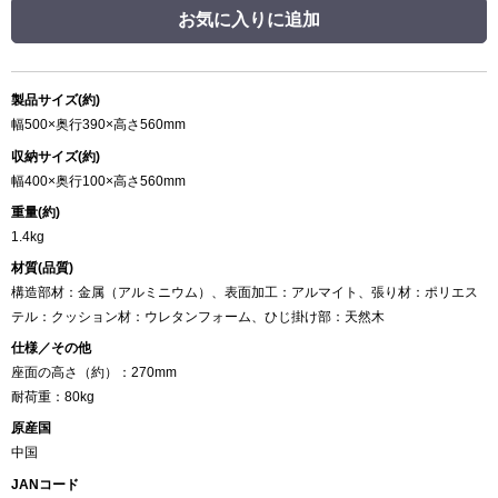
お気に入りに追加
製品サイズ(約)
幅500×奥行390×高さ560mm
収納サイズ(約)
幅400×奥行100×高さ560mm
重量(約)
1.4kg
材質(品質)
構造部材：金属（アルミニウム）、表面加工：アルマイト、張り材：ポリエス
テル：クッション材：ウレタンフォーム、ひじ掛け部：天然木
仕様／その他
座面の高さ（約）：270mm
耐荷重：80kg
原産国
中国
JANコード