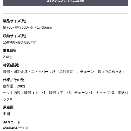
製品サイズ(約)
幅700×奥行600×高さ1,435mm
収納サイズ(約)
150×60×長さ820mm
重量(約)
2.4kg
材質(品質)
脚部・固定金具・ストッパー：鉄（焼付塗装）、チェーン：鉄（亜鉛めっき）
仕様／その他
耐荷重：20kg
セット内容：脚部（上）×1、脚部（下）×3、チェーン×1、キャップ×3、収納バ
ッグ×1
原産国
中国
JANコード
4560464259070