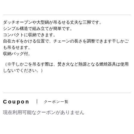
ダッチオーブンや大型鍋が吊るせる丈夫な三脚です。
シンプル構造で組み立てが簡単です。
コンパクトに収納できます。
自在カギをかける位置で、チェーンの長さを調整できます干しかご
も吊るせます。
収納バッグ付。
（※干しかごを吊るす際は、焚き火など熱源となる燃焼器具は使用
しないでください。）
お買い物を続ける
カートへ進む
Coupon
クーポン一覧
現在利用可能なクーポンがありません