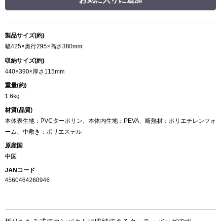
製品サイズ(約)
幅425×奥行295×高さ380mm
収納サイズ(約)
440×390×厚さ115mm
重量(約)
1.6kg
材質(品質)
本体表生地：PVCターポリン、本体内生地：PEVA、断熱材：ポリエチレンフォ
ーム、中敷き：ポリエステル
原産国
中国
JANコード
4560464260946