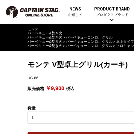
NEWS
PRODUCT BRAND
お知らせ
プロダクトブランド
モンテ
バーベキュー&焚き火
バーベキュー&焚き火
＞
バーベキューコンロ、グリル
バーベキュー&焚き火
＞
バーベキューコンロ、グリル
＞
卓上タイプ
バーベキュー&焚き火
＞
バーベキューコンロ、グリル
＞
ソロキャン
モンテ V型卓上グリル(カーキ)
UG-66
￥9,900
販売価格
税込
数量