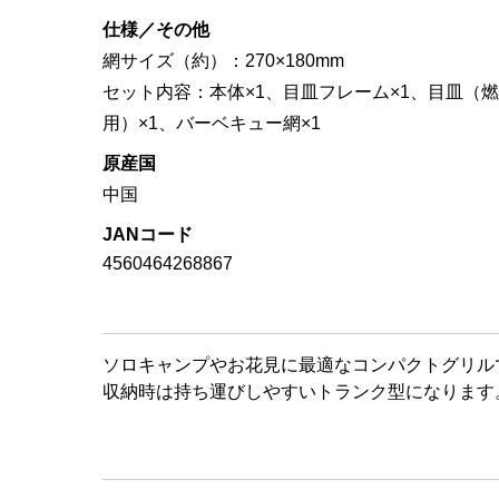
仕様／その他
網サイズ（約）：270×180mm
セット内容：本体×1、目皿フレーム×1、目皿（
用）×1、バーベキュー網×1
原産国
中国
JANコード
4560464268867
ソロキャンプやお花見に最適なコンパクトグリル
収納時は持ち運びしやすいトランク型になります