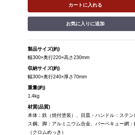
カートに入れる
お気に入りに追加
製品サイズ(約)
幅300×奥行220×高さ230mm
収納サイズ(約)
幅300×奥行240×厚さ70mm
重量(約)
1.4kg
材質(品質)
本体：鉄（焼付塗装）、目皿・ハンドル：ステン
ス鋼、脚：アルミニウム合金、バーベキュー網：
（クロムめっき）